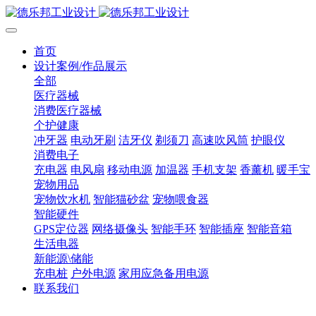
首页
设计案例/作品展示
全部
医疗器械
消费医疗器械
个护健康
冲牙器
电动牙刷
洁牙仪
剃须刀
高速吹风筒
护眼仪
消费电子
充电器
电风扇
移动电源
加温器
手机支架
香薰机
暖手宝
宠物用品
宠物饮水机
智能猫砂盆
宠物喂食器
智能硬件
GPS定位器
网络摄像头
智能手环
智能插座
智能音箱
生活电器
新能源\储能
充电桩
户外电源
家用应急备用电源
联系我们