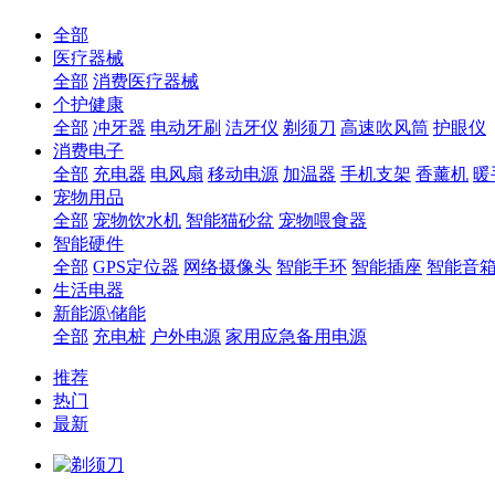
全部
医疗器械
全部
消费医疗器械
个护健康
全部
冲牙器
电动牙刷
洁牙仪
剃须刀
高速吹风筒
护眼仪
消费电子
全部
充电器
电风扇
移动电源
加温器
手机支架
香薰机
暖
宠物用品
全部
宠物饮水机
智能猫砂盆
宠物喂食器
智能硬件
全部
GPS定位器
网络摄像头
智能手环
智能插座
智能音
生活电器
新能源\储能
全部
充电桩
户外电源
家用应急备用电源
推荐
热门
最新