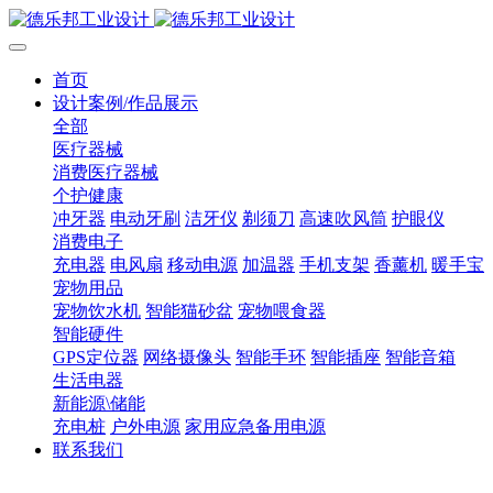
首页
设计案例/作品展示
全部
医疗器械
消费医疗器械
个护健康
冲牙器
电动牙刷
洁牙仪
剃须刀
高速吹风筒
护眼仪
消费电子
充电器
电风扇
移动电源
加温器
手机支架
香薰机
暖手宝
宠物用品
宠物饮水机
智能猫砂盆
宠物喂食器
智能硬件
GPS定位器
网络摄像头
智能手环
智能插座
智能音箱
生活电器
新能源\储能
充电桩
户外电源
家用应急备用电源
联系我们