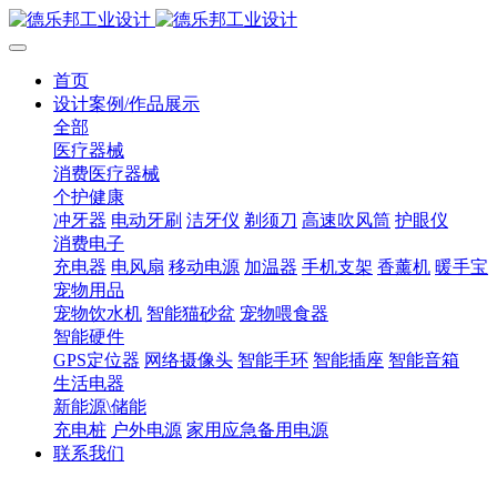
首页
设计案例/作品展示
全部
医疗器械
消费医疗器械
个护健康
冲牙器
电动牙刷
洁牙仪
剃须刀
高速吹风筒
护眼仪
消费电子
充电器
电风扇
移动电源
加温器
手机支架
香薰机
暖手宝
宠物用品
宠物饮水机
智能猫砂盆
宠物喂食器
智能硬件
GPS定位器
网络摄像头
智能手环
智能插座
智能音箱
生活电器
新能源\储能
充电桩
户外电源
家用应急备用电源
联系我们