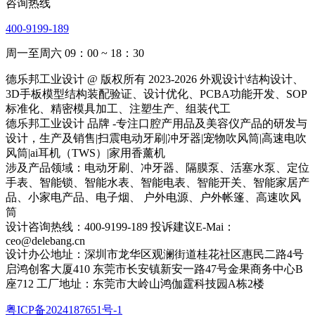
咨询热线
400-9199-189
周一至周六 09：00 ~ 18：30
德乐邦工业设计 @ 版权所有 2023-2026 外观设计\结构设计、
3D手板模型结构装配验证、设计优化、PCBA功能开发、SOP
标准化、精密模具加工、注塑生产、组装代工
德乐邦工业设计 品牌 -专注口腔产用品及美容仪产品的研发与
设计，生产及销售|扫震电动牙刷|冲牙器|宠物吹风筒|高速电吹
风筒|ai耳机（TWS）|家用香薰机
涉及产品领域：电动牙刷、冲牙器、隔膜泵、活塞水泵、定位
手表、智能锁、智能水表、智能电表、智能开关、智能家居产
品、小家电产品、电子烟、 户外电源、户外帐篷、高速吹风
筒
设计咨询热线：400-9199-189 投诉建议E-Mai：
ceo@delebang.cn
设计办公地址：深圳市龙华区观澜街道桂花社区惠民二路4号
启鸿创客大厦410 东莞市长安镇新安一路47号金果商务中心B
座712 工厂地址：东莞市大岭山鸿伽霆科技园A栋2楼
粤ICP备2024187651号-1