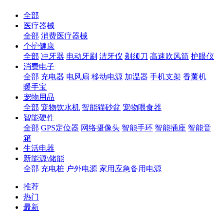
全部
医疗器械
全部
消费医疗器械
个护健康
全部
冲牙器
电动牙刷
洁牙仪
剃须刀
高速吹风筒
护眼仪
消费电子
全部
充电器
电风扇
移动电源
加温器
手机支架
香薰机
暖手宝
宠物用品
全部
宠物饮水机
智能猫砂盆
宠物喂食器
智能硬件
全部
GPS定位器
网络摄像头
智能手环
智能插座
智能音
箱
生活电器
新能源\储能
全部
充电桩
户外电源
家用应急备用电源
推荐
热门
最新