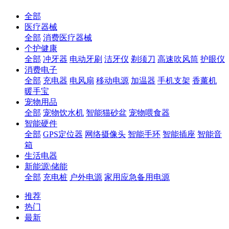
全部
医疗器械
全部
消费医疗器械
个护健康
全部
冲牙器
电动牙刷
洁牙仪
剃须刀
高速吹风筒
护眼仪
消费电子
全部
充电器
电风扇
移动电源
加温器
手机支架
香薰机
暖手宝
宠物用品
全部
宠物饮水机
智能猫砂盆
宠物喂食器
智能硬件
全部
GPS定位器
网络摄像头
智能手环
智能插座
智能音
箱
生活电器
新能源\储能
全部
充电桩
户外电源
家用应急备用电源
推荐
热门
最新