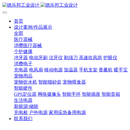
首页
设计案例/作品展示
全部
医疗器械
消费医疗器械
个护健康
冲牙器
电动牙刷
洁牙仪
剃须刀
高速吹风筒
护眼仪
消费电子
充电器
电风扇
移动电源
加温器
手机支架
香薰机
暖手宝
宠物用品
宠物饮水机
智能猫砂盆
宠物喂食器
智能硬件
GPS定位器
网络摄像头
智能手环
智能插座
智能音箱
生活电器
新能源\储能
充电桩
户外电源
家用应急备用电源
联系我们