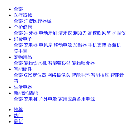
全部
医疗器械
全部
消费医疗器械
个护健康
全部
冲牙器
电动牙刷
洁牙仪
剃须刀
高速吹风筒
护眼仪
消费电子
全部
充电器
电风扇
移动电源
加温器
手机支架
香薰机
暖手宝
宠物用品
全部
宠物饮水机
智能猫砂盆
宠物喂食器
智能硬件
全部
GPS定位器
网络摄像头
智能手环
智能插座
智能音
箱
生活电器
新能源\储能
全部
充电桩
户外电源
家用应急备用电源
推荐
热门
最新