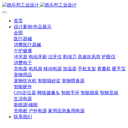
首页
设计案例/作品展示
全部
医疗器械
消费医疗器械
个护健康
冲牙器
电动牙刷
洁牙仪
剃须刀
高速吹风筒
护眼仪
消费电子
充电器
电风扇
移动电源
加温器
手机支架
香薰机
暖手宝
宠物用品
宠物饮水机
智能猫砂盆
宠物喂食器
智能硬件
GPS定位器
网络摄像头
智能手环
智能插座
智能音箱
生活电器
新能源\储能
充电桩
户外电源
家用应急备用电源
联系我们