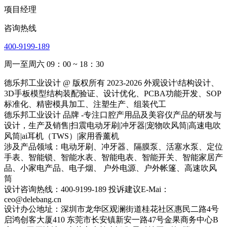
项目经理
咨询热线
400-9199-189
周一至周六 09：00 ~ 18：30
德乐邦工业设计 @ 版权所有 2023-2026 外观设计\结构设计、
3D手板模型结构装配验证、设计优化、PCBA功能开发、SOP
标准化、精密模具加工、注塑生产、组装代工
德乐邦工业设计 品牌 -专注口腔产用品及美容仪产品的研发与
设计，生产及销售|扫震电动牙刷|冲牙器|宠物吹风筒|高速电吹
风筒|ai耳机（TWS）|家用香薰机
涉及产品领域：电动牙刷、冲牙器、隔膜泵、活塞水泵、定位
手表、智能锁、智能水表、智能电表、智能开关、智能家居产
品、小家电产品、电子烟、 户外电源、户外帐篷、高速吹风
筒
设计咨询热线：400-9199-189 投诉建议E-Mai：
ceo@delebang.cn
设计办公地址：深圳市龙华区观澜街道桂花社区惠民二路4号
启鸿创客大厦410 东莞市长安镇新安一路47号金果商务中心B