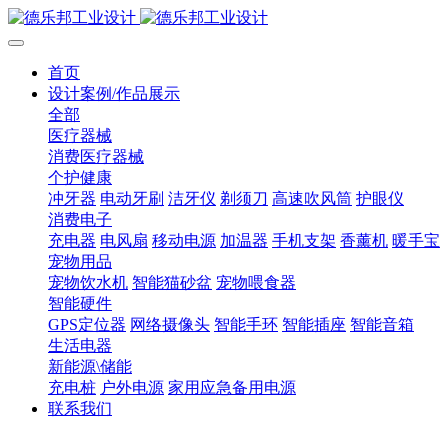
首页
设计案例/作品展示
全部
医疗器械
消费医疗器械
个护健康
冲牙器
电动牙刷
洁牙仪
剃须刀
高速吹风筒
护眼仪
消费电子
充电器
电风扇
移动电源
加温器
手机支架
香薰机
暖手宝
宠物用品
宠物饮水机
智能猫砂盆
宠物喂食器
智能硬件
GPS定位器
网络摄像头
智能手环
智能插座
智能音箱
生活电器
新能源\储能
充电桩
户外电源
家用应急备用电源
联系我们