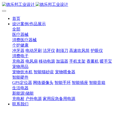
首页
设计案例/作品展示
全部
医疗器械
消费医疗器械
个护健康
冲牙器
电动牙刷
洁牙仪
剃须刀
高速吹风筒
护眼仪
消费电子
充电器
电风扇
移动电源
加温器
手机支架
香薰机
暖手宝
宠物用品
宠物饮水机
智能猫砂盆
宠物喂食器
智能硬件
GPS定位器
网络摄像头
智能手环
智能插座
智能音箱
生活电器
新能源\储能
充电桩
户外电源
家用应急备用电源
联系我们