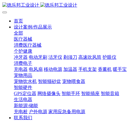
首页
设计案例/作品展示
全部
医疗器械
消费医疗器械
个护健康
冲牙器
电动牙刷
洁牙仪
剃须刀
高速吹风筒
护眼仪
消费电子
充电器
电风扇
移动电源
加温器
手机支架
香薰机
暖手宝
宠物用品
宠物饮水机
智能猫砂盆
宠物喂食器
智能硬件
GPS定位器
网络摄像头
智能手环
智能插座
智能音箱
生活电器
新能源\储能
充电桩
户外电源
家用应急备用电源
联系我们