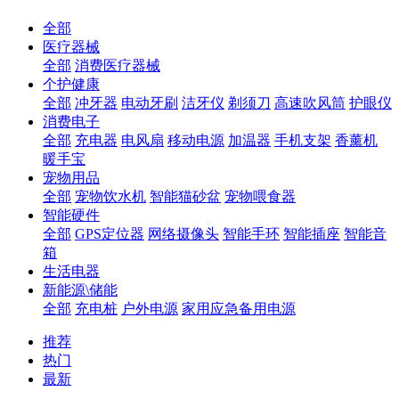
全部
医疗器械
全部
消费医疗器械
个护健康
全部
冲牙器
电动牙刷
洁牙仪
剃须刀
高速吹风筒
护眼仪
消费电子
全部
充电器
电风扇
移动电源
加温器
手机支架
香薰机
暖手宝
宠物用品
全部
宠物饮水机
智能猫砂盆
宠物喂食器
智能硬件
全部
GPS定位器
网络摄像头
智能手环
智能插座
智能音
箱
生活电器
新能源\储能
全部
充电桩
户外电源
家用应急备用电源
推荐
热门
最新