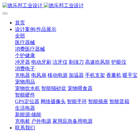
首页
设计案例/作品展示
全部
医疗器械
消费医疗器械
个护健康
冲牙器
电动牙刷
洁牙仪
剃须刀
高速吹风筒
护眼仪
消费电子
充电器
电风扇
移动电源
加温器
手机支架
香薰机
暖手宝
宠物用品
宠物饮水机
智能猫砂盆
宠物喂食器
智能硬件
GPS定位器
网络摄像头
智能手环
智能插座
智能音箱
生活电器
新能源\储能
充电桩
户外电源
家用应急备用电源
联系我们