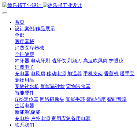
首页
设计案例/作品展示
全部
医疗器械
消费医疗器械
个护健康
冲牙器
电动牙刷
洁牙仪
剃须刀
高速吹风筒
护眼仪
消费电子
充电器
电风扇
移动电源
加温器
手机支架
香薰机
暖手宝
宠物用品
宠物饮水机
智能猫砂盆
宠物喂食器
智能硬件
GPS定位器
网络摄像头
智能手环
智能插座
智能音箱
生活电器
新能源\储能
充电桩
户外电源
家用应急备用电源
联系我们