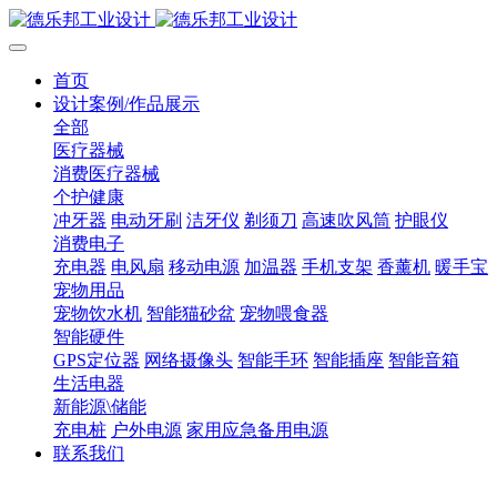
首页
设计案例/作品展示
全部
医疗器械
消费医疗器械
个护健康
冲牙器
电动牙刷
洁牙仪
剃须刀
高速吹风筒
护眼仪
消费电子
充电器
电风扇
移动电源
加温器
手机支架
香薰机
暖手宝
宠物用品
宠物饮水机
智能猫砂盆
宠物喂食器
智能硬件
GPS定位器
网络摄像头
智能手环
智能插座
智能音箱
生活电器
新能源\储能
充电桩
户外电源
家用应急备用电源
联系我们