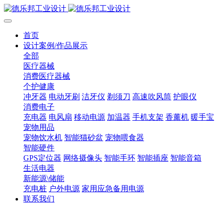
首页
设计案例/作品展示
全部
医疗器械
消费医疗器械
个护健康
冲牙器
电动牙刷
洁牙仪
剃须刀
高速吹风筒
护眼仪
消费电子
充电器
电风扇
移动电源
加温器
手机支架
香薰机
暖手宝
宠物用品
宠物饮水机
智能猫砂盆
宠物喂食器
智能硬件
GPS定位器
网络摄像头
智能手环
智能插座
智能音箱
生活电器
新能源\储能
充电桩
户外电源
家用应急备用电源
联系我们