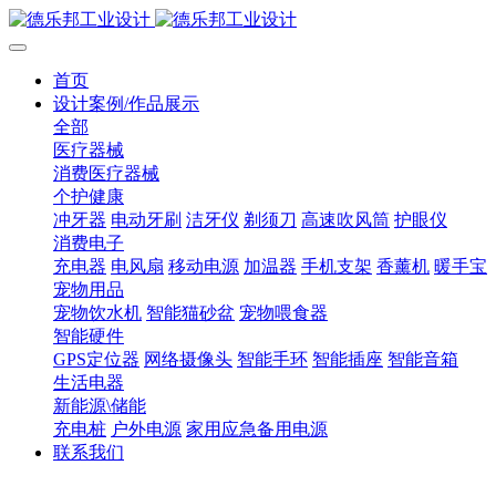
首页
设计案例/作品展示
全部
医疗器械
消费医疗器械
个护健康
冲牙器
电动牙刷
洁牙仪
剃须刀
高速吹风筒
护眼仪
消费电子
充电器
电风扇
移动电源
加温器
手机支架
香薰机
暖手宝
宠物用品
宠物饮水机
智能猫砂盆
宠物喂食器
智能硬件
GPS定位器
网络摄像头
智能手环
智能插座
智能音箱
生活电器
新能源\储能
充电桩
户外电源
家用应急备用电源
联系我们