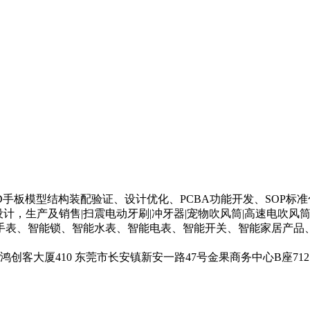
构设计、3D手板模型结构装配验证、设计优化、PCBA功能开发、SO
，生产及销售|扫震电动牙刷|冲牙器|宠物吹风筒|高速电吹风筒|a
手表、智能锁、智能水表、智能电表、智能开关、智能家居产品、
客大厦410 东莞市长安镇新安一路47号金果商务中心B座71