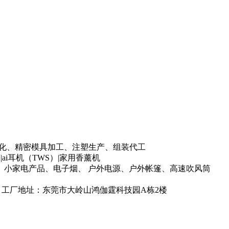
P标准化、精密模具加工、注塑生产、组装代工
i耳机（TWS）|家用香薰机
小家电产品、电子烟、 户外电源、户外帐篷、高速吹风筒
2 工厂地址：东莞市大岭山鸿伽霆科技园A栋2楼