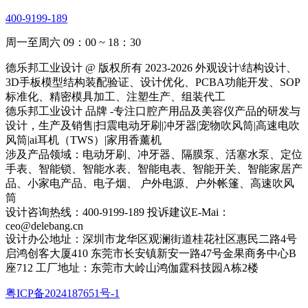
400-9199-189
周一至周六 09：00 ~ 18：30
德乐邦工业设计 @ 版权所有 2023-2026 外观设计\结构设计、
3D手板模型结构装配验证、设计优化、PCBA功能开发、SOP
标准化、精密模具加工、注塑生产、组装代工
德乐邦工业设计 品牌 -专注口腔产用品及美容仪产品的研发与
设计，生产及销售|扫震电动牙刷|冲牙器|宠物吹风筒|高速电吹
风筒|ai耳机（TWS）|家用香薰机
涉及产品领域：电动牙刷、冲牙器、隔膜泵、活塞水泵、定位
手表、智能锁、智能水表、智能电表、智能开关、智能家居产
品、小家电产品、电子烟、 户外电源、户外帐篷、高速吹风
筒
设计咨询热线：400-9199-189 投诉建议E-Mai：
ceo@delebang.cn
设计办公地址：深圳市龙华区观澜街道桂花社区惠民二路4号
启鸿创客大厦410 东莞市长安镇新安一路47号金果商务中心B
座712 工厂地址：东莞市大岭山鸿伽霆科技园A栋2楼
粤ICP备2024187651号-1