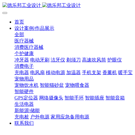
首页
设计案例/作品展示
全部
医疗器械
消费医疗器械
个护健康
冲牙器
电动牙刷
洁牙仪
剃须刀
高速吹风筒
护眼仪
消费电子
充电器
电风扇
移动电源
加温器
手机支架
香薰机
暖手宝
宠物用品
宠物饮水机
智能猫砂盆
宠物喂食器
智能硬件
GPS定位器
网络摄像头
智能手环
智能插座
智能音箱
生活电器
新能源\储能
充电桩
户外电源
家用应急备用电源
联系我们