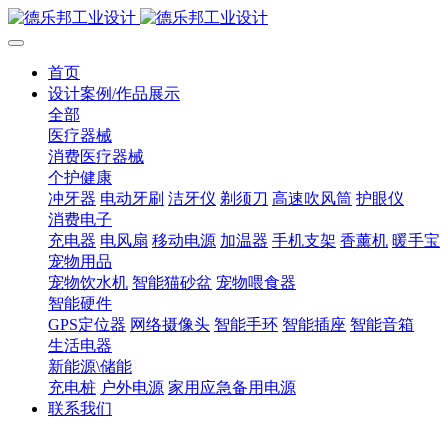
首页
设计案例/作品展示
全部
医疗器械
消费医疗器械
个护健康
冲牙器
电动牙刷
洁牙仪
剃须刀
高速吹风筒
护眼仪
消费电子
充电器
电风扇
移动电源
加温器
手机支架
香薰机
暖手宝
宠物用品
宠物饮水机
智能猫砂盆
宠物喂食器
智能硬件
GPS定位器
网络摄像头
智能手环
智能插座
智能音箱
生活电器
新能源\储能
充电桩
户外电源
家用应急备用电源
联系我们