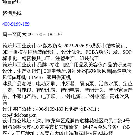
项目经理
咨询热线
400-9199-189
周一至周六 09：00 ~ 18：30
德乐邦工业设计 @ 版权所有 2023-2026 外观设计\结构设计、
3D手板模型结构装配验证、设计优化、PCBA功能开发、SOP
标准化、精密模具加工、注塑生产、组装代工
德乐邦工业设计 品牌 -专注口腔产用品及美容仪产品的研发与
设计，生产及销售|扫震电动牙刷|冲牙器|宠物吹风筒|高速电吹
风筒|ai耳机（TWS）|家用香薰机
涉及产品领域：电动牙刷、冲牙器、隔膜泵、活塞水泵、定位
手表、智能锁、智能水表、智能电表、智能开关、智能家居产
品、小家电产品、电子烟、 户外电源、户外帐篷、高速吹风
筒
设计咨询热线：400-9199-189 投诉建议E-Mai：
ceo@delebang.cn
设计办公地址：深圳市龙华区观澜街道桂花社区惠民二路4号
启鸿创客大厦410 东莞市长安镇新安一路47号金果商务中心B
座712 工厂地址：东莞市大岭山鸿伽霆科技园A栋2楼