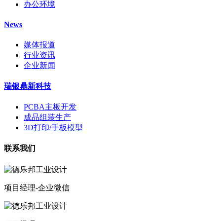
办公环境
News
媒体报道
行业资讯
企业新闻
瑞银鼎新科技
PCBA主板开发
成品组装生产
3D打印/手板模型
联系我们
项目经理-企业微信