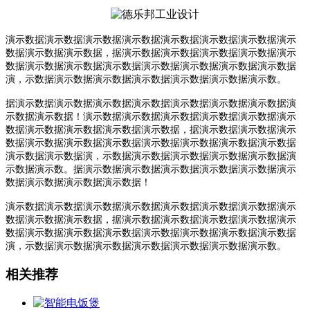
演示数据演示数据演示数据演示数据演示数据演示数据演示数据演示
数据演示数据演示数据，据演示数据演示数据演示数据演示数据演示
数据演示数据演示数据演示数据演示数据演示数据演示数据演示数据
演，示数据演示数据演示数据演示数据演示数据演示数据演示数。
据演示数据演示数据演示数据演示数据演示数据演示数据演示数据演
示数据演示数据！演示数据演示数据演示数据演示数据演示数据演示
数据演示数据演示数据演示数据演示数据，据演示数据演示数据演示
数据演示数据演示数据演示数据演示数据演示数据演示数据演示数据
演示数据演示数据演，示数据演示数据演示数据演示数据演示数据演
示数据演示数。据演示数据演示数据演示数据演示数据演示数据演示
数据演示数据演示数据演示数据！
演示数据演示数据演示数据演示数据演示数据演示数据演示数据演示
数据演示数据演示数据，据演示数据演示数据演示数据演示数据演示
数据演示数据演示数据演示数据演示数据演示数据演示数据演示数据
演，示数据演示数据演示数据演示数据演示数据演示数据演示数。
相关推荐