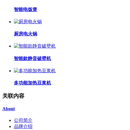
智能电饭煲
厨房电火锅
智能款静音破壁机
多功能加热豆浆机
关联内容
About
公司简介
品牌介绍