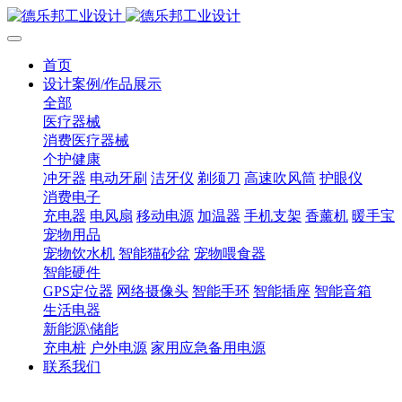
首页
设计案例/作品展示
全部
医疗器械
消费医疗器械
个护健康
冲牙器
电动牙刷
洁牙仪
剃须刀
高速吹风筒
护眼仪
消费电子
充电器
电风扇
移动电源
加温器
手机支架
香薰机
暖手宝
宠物用品
宠物饮水机
智能猫砂盆
宠物喂食器
智能硬件
GPS定位器
网络摄像头
智能手环
智能插座
智能音箱
生活电器
新能源\储能
充电桩
户外电源
家用应急备用电源
联系我们